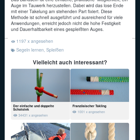
Auge im Tauwerk herzustellen. Dabei wird das lose Ende
mit einer Takelung am stehenden Part fixiert. Diese
Funkalphabet
Methode ist schnell ausgeführt und ausreichend für viele
Anwendungen, erreicht jedoch nicht die hohe Festigkeit
und Dauerhaltbarkeit eines gespleißten Auges.
1197 x angesehen
Segeln lernen
,
Spleißen
Vielleicht auch interessant?
Der einfache und doppelte
Französischer Takling
Schotstek
1001 x angesehen
34431 x angesehen