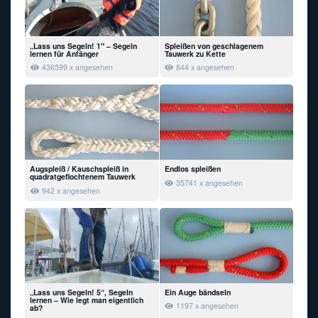
„Lass uns Segeln! 1″ – Segeln
Spleißen von geschlagenem
lernen für Anfänger
Tauwerk zu Kette
436599 x angesehen
844 x angesehen
Augspleiß / Kauschspleiß in
Endlos spleißen
quadratgeflochtenem Tauwerk
35741 x angesehen
942 x angesehen
„Lass uns Segeln! 5“, Segeln
Ein Auge bändseln
lernen – Wie legt man eigentlich
1197 x angesehen
ab?