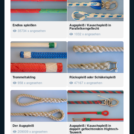
Endlos spleißen
Augspleiß / Kauschspleiß in
Parallelkerngeflecht
35734 x angesehen
1032 x angesehen
Trommeltakling
Rückspleiß oder Schäkelspleiß
958 x angesehen
47167 x angesehen
Der Augspleiß
Augspleiß / Kauschspleiß in
doppelt geflochtendem Hightech-
209009 x angesehen
Tauwerk