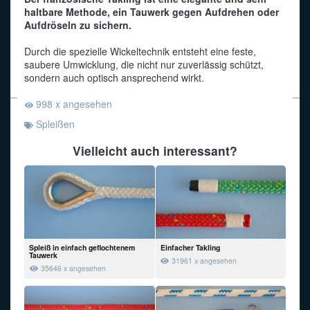
haltbare Methode, ein Tauwerk gegen Aufdrehen oder
Aufdröseln zu sichern.
Funkalphabet
Durch die spezielle Wickeltechnik entsteht eine feste,
saubere Umwicklung, die nicht nur zuverlässig schützt,
sondern auch optisch ansprechend wirkt.
998 x angesehen
Spleißen
Vielleicht auch interessant?
Spleiß in einfach geflochtenem
Einfacher Takling
Tauwerk
31961 x angesehen
35646 x angesehen