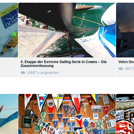
n
5. Etappe der Extreme Sailing Serie in Cowes – Die
Volvo Oc
Zusammenfassung
19517
15887 x angesehen