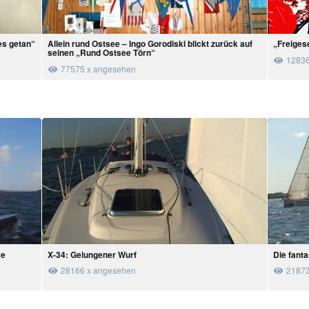
es getan“
Allein rund Ostsee – Ingo Gorodiski blickt zurück auf
„Freiges
seinen „Rund Ostsee Törn“
12836
77575 x angesehen
ve
X-34: Gelungener Wurf
Die fanta
28166 x angesehen
21873