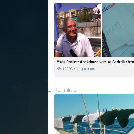
Yves Parlier: Anekdoten vom Außerirdische
15993 x angesehen
Törnfilme