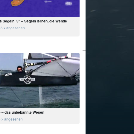
s Segeln! 3″ – Segeln lernen, die Wende
6 x angesehen
e – das unbekannte Wesen
 x angesehen