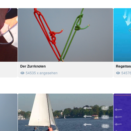
Der Zurrknoten
Regattas
54535 x angesehen
54576