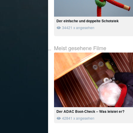
Der einfache und doppelte Schotstek
34421 x angesehen
Meist gesehene Filme
Der ADAC Boot-Check – Was leistet er?
42841 x angesehen