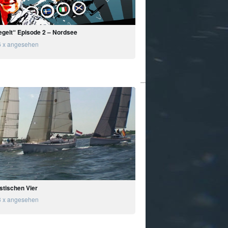
egelt“ Episode 2 – Nordsee
 x angesehen
stischen Vier
 x angesehen