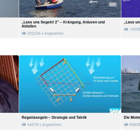
„Lass uns Segeln! 2″ – Krängung, Anluven und
„Lass un
Abfallen
14058
202234 x angesehen
Regattasegeln – Strategie und Taktik
Die Mott
54576 x angesehen
83636