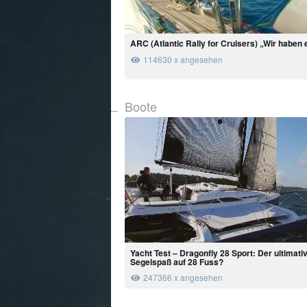
ARC (Atlantic Rally for Cruisers) „Wir haben 
114630 x angesehen
Boote
Yacht Test – Dragonfly 28 Sport: Der ultimati
Segelspaß auf 28 Fuss?
247366 x angesehen