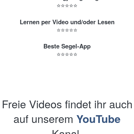
⭐️⭐️⭐️⭐️⭐️
Lernen per Video und/oder Lesen
⭐️⭐️⭐️⭐️⭐️
Beste Segel-App
⭐️⭐️⭐️⭐️⭐️
Freie Videos findet ihr auch
auf unserem
YouTube
Kanal.