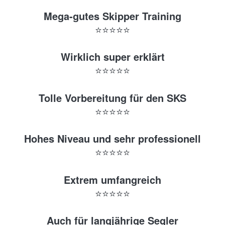
Mega-gutes Skipper Training
⭐️⭐️⭐️⭐️⭐️
Wirklich super erklärt
⭐️⭐️⭐️⭐️⭐️
Tolle Vorbereitung für den SKS
⭐️⭐️⭐️⭐️⭐️
Hohes Niveau und sehr professionell
⭐️⭐️⭐️⭐️⭐️
Extrem umfangreich
⭐️⭐️⭐️⭐️⭐️
Auch für langjährige Segler