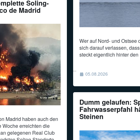
omplette Soling-
ico de Madrid
Wer auf Nord- und Ostsee o
sich darauf verlassen, dass
steckt eigentlich hinter de
05.08.2026
Dumm gelaufen: Sp
Fahrwasserpfahl h
Steinen
on Madrid haben auch den
e Woche erreichten die
an gelegenen Real Club
endsten Soling-Standorte