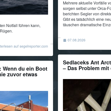
Mehrere aktuelle Vorfälle v
sorgen selbst unter Orca-Fo
berichten Segler von direk
Gibt es tatsächlich eine ne
täuschen dramatische Einze
en Notfall führen kann,
r Rügen.
07.08.2026
terlesen auf segelreporter.com
Sedlaceks Ant Arct
– Das Problem mit 
 Wenn du ein Boot
nie zuvor etwas