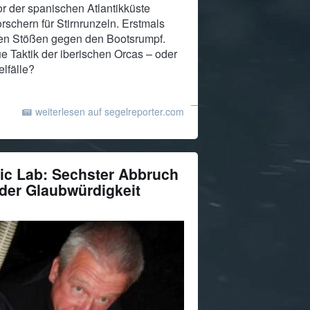
or der spanischen Atlantikküste
rschern für Stirnrunzeln. Erstmals
ten Stößen gegen den Bootsrumpf.
ue Taktik der iberischen Orcas – oder
lfälle?
weiterlesen auf segelreporter.com
ic Lab: Sechster Abbruch
der Glaubwürdigkeit