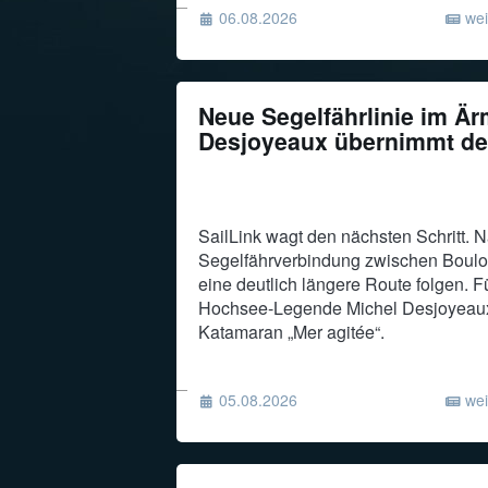
06.08.2026
wei
Neue Segelfährlinie im Är
Desjoyeaux übernimmt den
SailLink wagt den nächsten Schritt. N
Segelfährverbindung zwischen Boulo
eine deutlich längere Route folgen. F
Hochsee-Legende Michel Desjoyeaux
Katamaran „Mer agitée“.
05.08.2026
wei