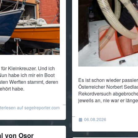
 für Kleinkreuzer. Und ich
Nun habe ich mir ein Boot
Es ist schon wieder passie
hsten Werften stammt, deren
Österreicher Norbert Sedlac
ehört habe.
Rekordversuch abgebroche
jeweils an, nie war er läng
terlesen auf segelreporter.com
06.08.2026
al von Osor