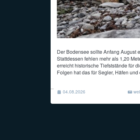
Der Bodensee sollte Anfang August ei
Stattdessen fehlen mehr als 1,20 Met
erreicht historische Tiefststände für 
Folgen hat das für Segler, Häfen und d
04.08.2026
wei