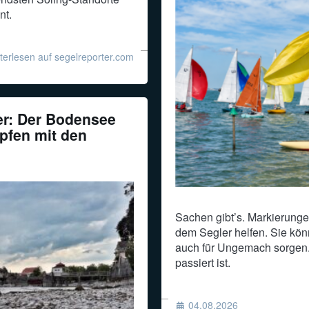
nt.
terlesen auf segelreporter.com
er: Der Bodensee
pfen mit den
Sachen gibt’s. Markierunge
dem Segler helfen. Sie kön
auch für Ungemach sorgen
passiert ist.
04.08.2026