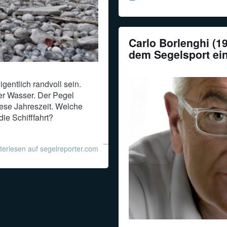
Carlo Borlenghi (1
dem Segelsport ei
gentlich randvoll sein.
er Wasser. Der Pegel
diese Jahreszeit. Welche
ie Schifffahrt?
terlesen auf segelreporter.com