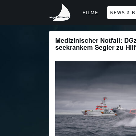
segel-
FILME
NEWS & 
filme
-
Filme,
News,
Medizinischer Notfall: DG
Apps
seekrankem Segler zu Hil
und
Hafeninfos
für
Segler