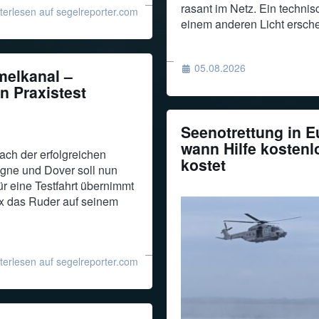
rasant im Netz. Ein techni
terlesen auf segelreporter.com
einem anderen Licht ersche
05.08.2026
melkanal –
 Praxistest
Seenotrettung in E
wann Hilfe kostenl
ach der erfolgreichen
kostet
gne und Dover soll nun
ür eine Testfahrt übernimmt
 das Ruder auf seinem
terlesen auf segelreporter.com