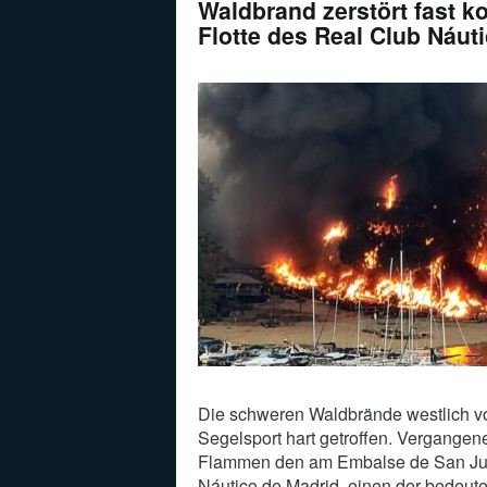
Waldbrand zerstört fast k
Flotte des Real Club Náut
Die schweren Waldbrände westlich v
Segelsport hart getroffen. Vergangen
Flammen den am Embalse de San Ju
Náutico de Madrid, einen der bedeut