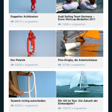
Doppelter Achtknoten
Audi Sailing Team Germany –
Erste Weltcup-Medaillen 2011
29410 x angesehen
19284 x angesehen
Der Palstek
Finn-Dinghy, die Arbeiterklasse
33656 x angesehen
33788 x angesehen
Tauwerk richtig aufschießen
RS 100 im Test: Die Zukunft der
Einhandjolle?
82230 x angesehen
102375 x angesehen