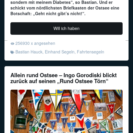
sondern mit meinem Diabetes“, so Bastian. Und er
schickt vom nördlichsten Briefkasten der Ostsee eine
Botschaft: „Geht nicht gibt’s nicht!“.
Will ich haben
256930 x angesehen
Bastian Hauck
,
Einhand Segeln
,
Fahrtensegeln
Allein rund Ostsee – Ingo Gorodiski blickt
zurück auf seinen „Rund Ostsee Törn“