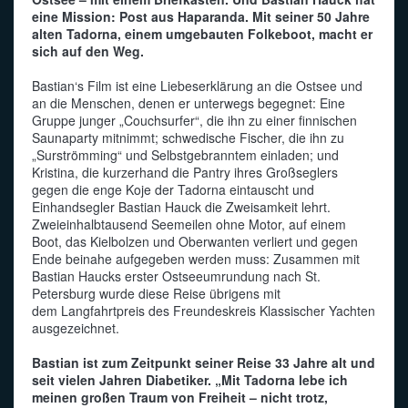
eine Mission: Post aus Haparanda. Mit seiner 50 Jahre
Funkalphabet
alten Tadorna, einem umgebauten Folkeboot, macht er
sich auf den Weg.
Bastian‘s Film ist eine Liebeserklärung an die Ostsee und
an die Menschen, denen er unterwegs begegnet: Eine
Gruppe junger „Couchsurfer“, die ihn zu einer finnischen
Saunaparty mitnimmt; schwedische Fischer, die ihn zu
„Surströmming“ und Selbstgebranntem einladen; und
Kristina, die kurzerhand die Pantry ihres Großseglers
gegen die enge Koje der Tadorna eintauscht und
Einhandsegler Bastian Hauck die Zweisamkeit lehrt.
Zweieinhalbtausend Seemeilen ohne Motor, auf einem
Boot, das Kielbolzen und Oberwanten verliert und gegen
Ende beinahe aufgegeben werden muss: Zusammen mit
Bastian Haucks erster Ostseeumrundung nach St.
Petersburg wurde diese Reise übrigens mit
dem Langfahrtpreis des Freundeskreis Klassischer Yachten
ausgezeichnet.
Bastian ist zum Zeitpunkt seiner Reise 33 Jahre alt und
seit vielen Jahren Diabetiker. „Mit Tadorna lebe ich
meinen großen Traum von Freiheit – nicht trotz,