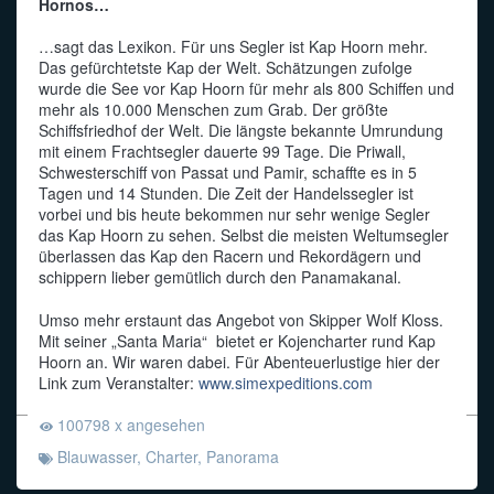
Hornos…
…sagt das Lexikon. Für uns Segler ist Kap Hoorn mehr.
Das gefürchtetste Kap der Welt. Schätzungen zufolge
wurde die See vor Kap Hoorn für mehr als 800 Schiffen und
mehr als 10.000 Menschen zum Grab. Der größte
Schiffsfriedhof der Welt. Die längste bekannte Umrundung
mit einem Frachtsegler dauerte 99 Tage. Die Priwall,
Schwesterschiff von Passat und Pamir, schaffte es in 5
Tagen und 14 Stunden. Die Zeit der Handelssegler ist
vorbei und bis heute bekommen nur sehr wenige Segler
das Kap Hoorn zu sehen. Selbst die meisten Weltumsegler
überlassen das Kap den Racern und Rekordägern und
schippern lieber gemütlich durch den Panamakanal.
Umso mehr erstaunt das Angebot von Skipper Wolf Kloss.
Mit seiner „Santa Maria“ bietet er Kojencharter rund Kap
Hoorn an. Wir waren dabei. Für Abenteuerlustige hier der
Link zum Veranstalter:
www.simexpeditions.com
100798 x angesehen
Blauwasser
,
Charter
,
Panorama