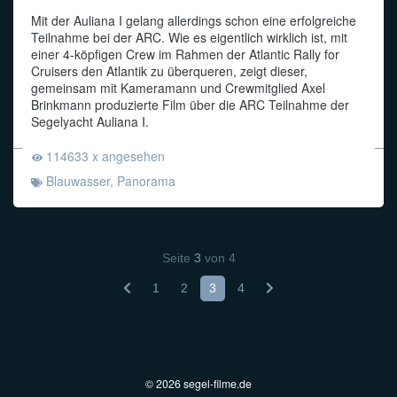
Mit der Auliana I gelang allerdings schon eine erfolgreiche
Teilnahme bei der ARC. Wie es eigentlich wirklich ist, mit
einer 4-köpfigen Crew im Rahmen der Atlantic Rally for
Cruisers den Atlantik zu überqueren, zeigt dieser,
gemeinsam mit Kameramann und Crewmitglied Axel
Brinkmann produzierte Film über die ARC Teilnahme der
Segelyacht Auliana I.
114633 x angesehen
Blauwasser
,
Panorama
Seite
3
von
4
1
2
3
4
© 2026 segel-filme.de