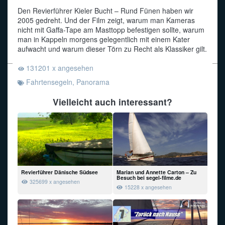
Den Revierführer Kieler Bucht – Rund Fünen haben wir
Funkalphabet
2005 gedreht. Und der Film zeigt, warum man Kameras
nicht mit Gaffa-Tape am Masttopp befestigen sollte, warum
man in Kappeln morgens gelegentlich mit einem Kater
aufwacht und warum dieser Törn zu Recht als Klassiker gilt.
131201 x angesehen
Fahrtensegeln
,
Panorama
Vielleicht auch interessant?
Revierführer Dänische Südsee
Marian und Annette Carton – Zu
Besuch bei segel-filme.de
325699 x angesehen
15228 x angesehen