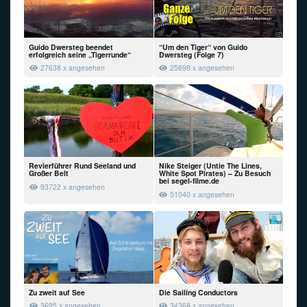
Guido Dwersteg beendet
“Um den Tiger“ von Guido
erfolgreich seine „Tigerrunde“
Dwersteg (Folge 7)
27638 x angesehen
25698 x angesehen
Revierführer Rund Seeland und
Nike Steiger (Untie The Lines,
Großer Belt
White Spot Pirates) – Zu Besuch
bei segel-filme.de
93722 x angesehen
51040 x angesehen
Zu zweit auf See
Die Sailing Conductors
3695 x angesehen
34368 x angesehen