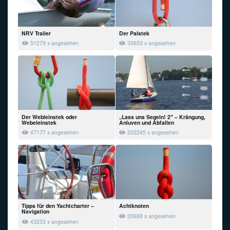
NRV Trailer
Der Palstek
51279 x angesehen
33653 x angesehen
Der Webleinstek oder
„Lass uns Segeln! 2″ – Krängung,
Webeleinstek
Anluven und Abfallen
47177 x angesehen
202245 x angesehen
Tipps für den Yachtcharter –
Achtknoten
Navigation
20688 x angesehen
43233 x angesehen