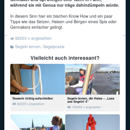
während sie mit Genua nur träge dahindümpeln würde.
Funkalphabet
In diesem Sinn hier ein bischen Know How und ein paar
Tipps wie das Setzen, Halsen und Bergen eines Spis oder
Gennakers einfacher gelingt.
92203 x angesehen
Segeln lernen
,
Segelpraxis
Vielleicht auch interessant?
Tauwerk richtig aufschießen
Segeln lernen, die Halse – „Lass
uns Segeln! 4“
82229 x angesehen
156453 x angesehen