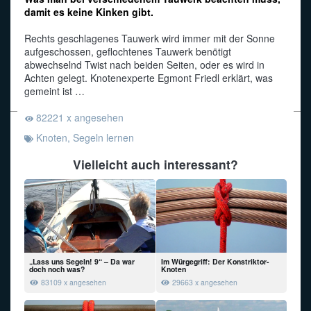
damit es keine Kinken gibt.
Funkalphabet
Rechts geschlagenes Tauwerk wird immer mit der Sonne
aufgeschossen, geflochtenes Tauwerk benötigt
abwechselnd Twist nach beiden Seiten, oder es wird in
Achten gelegt. Knotenexperte Egmont Friedl erklärt, was
gemeint ist …
82221 x angesehen
Knoten
,
Segeln lernen
Vielleicht auch interessant?
„Lass uns Segeln! 9“ – Da war
Im Würgegriff: Der Konstriktor-
doch noch was?
Knoten
83109 x angesehen
29663 x angesehen