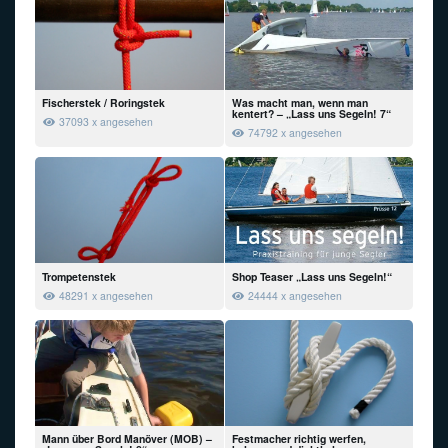
Fischerstek / Roringstek
Was macht man, wenn man
kentert? – „Lass uns Segeln! 7“
37093 x angesehen
74792 x angesehen
Trompetenstek
Shop Teaser „Lass uns Segeln!“
48291 x angesehen
24444 x angesehen
Mann über Bord Manöver (MOB) –
Festmacher richtig werfen,