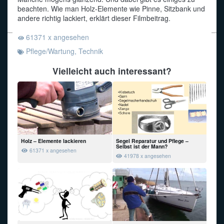
beachten. Wie man Holz-Elemente wie Pinne, Sitzbank und
andere richtig lackiert, erklärt dieser Filmbeitrag.
Funkalphabet
61371 x angesehen
Pflege/Wartung
,
Technik
Vielleicht auch interessant?
Holz – Elemente lackieren
Segel Reparatur und Pflege –
Selbst ist der Mann?
61371 x angesehen
41978 x angesehen