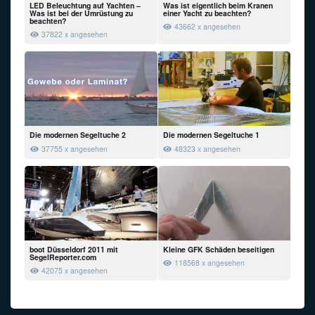
LED Beleuchtung auf Yachten –
Was ist eigentlich beim Kranen
Was ist bei der Umrüstung zu
einer Yacht zu beachten?
beachten?
43662 x angesehen
37822 x angesehen
Die modernen Segeltuche 2
Die modernen Segeltuche 1
37755 x angesehen
48323 x angesehen
boot Düsseldorf 2011 mit
Kleine GFK Schäden beseitigen
SegelReporter.com
118568 x angesehen
42075 x angesehen