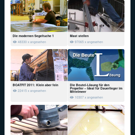
Die modernen Segeltuche 1
Mast stellen
48330 x angesehen
97065 x angesehen
BOATFIT 2011: Klein aber fein
Die Beutel-Lösung für den
Propeller – Ideal für Dauerlieger im
22415 x angesehen
Mittelmeer
10307 x angesehen