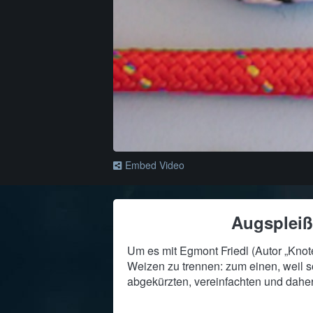
Embed Video
Augspleiß
Um es mit Egmont Friedl (Autor „Knot
Weizen zu trennen: zum einen, weil so
abgekürzten, vereinfachten und daher