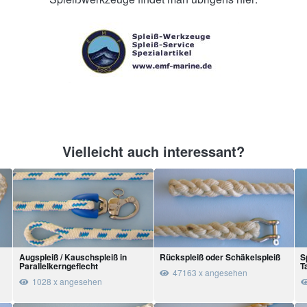
Vielleicht auch interessant?
Augspleiß / Kauschspleiß in
Rückspleiß oder Schäkelspleiß
S
Parallelkerngeflecht
T
47163 x angesehen
1028 x angesehen