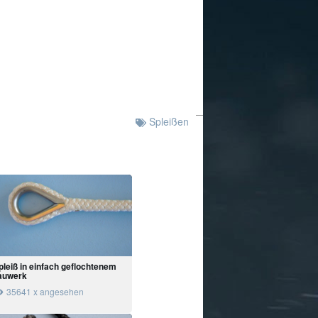
Spleißen
pleiß in einfach geflochtenem
auwerk
35641 x angesehen