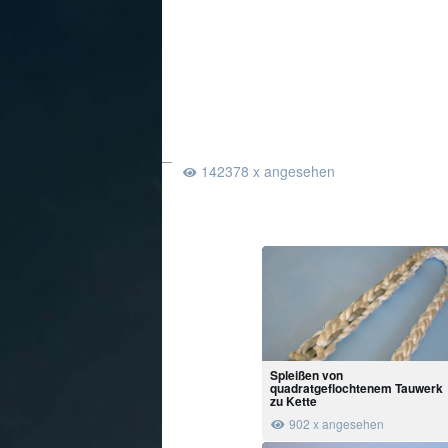
142378 x angesehen
Spleißen von
quadratgeflochtenem Tauwerk
zu Kette
902 x angesehen