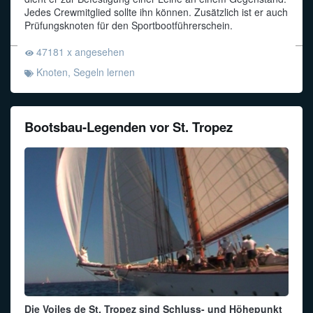
Jedes Crewmitglied sollte ihn können. Zusätzlich ist er auch
Prüfungsknoten für den Sportbootführerschein.
Funkalphabet
47181 x angesehen
Knoten
,
Segeln lernen
Bootsbau-Legenden vor St. Tropez
Die Voiles de St. Tropez sind Schluss- und Höhepunkt