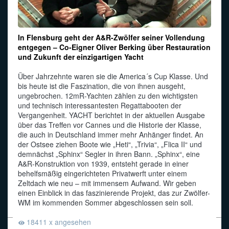
In Flensburg geht der A&R-Zwölfer seiner Vollendung
entgegen – Co-Eigner Oliver Berking über Restauration
und Zukunft der einzigartigen Yacht
Über Jahrzehnte waren sie die America´s Cup Klasse. Und
bis heute ist die Faszination, die von ihnen ausgeht,
ungebrochen. 12mR-Yachten zählen zu den wichtigsten
und technisch interessantesten Regattabooten der
Vergangenheit. YACHT berichtet in der aktuellen Ausgabe
über das Treffen vor Cannes und die Historie der Klasse,
die auch in Deutschland immer mehr Anhänger findet. An
der Ostsee ziehen Boote wie „Heti“, „Trivia“, „Flica II“ und
demnächst „Sphinx“ Segler in ihren Bann. „Sphinx“, eine
A&R-Konstruktion von 1939, entsteht gerade in einer
behelfsmäßig eingerichteten Privatwerft unter einem
Zeltdach wie neu – mit immensem Aufwand. Wir geben
einen Einblick in das faszinierende Projekt, das zur Zwölfer-
WM im kommenden Sommer abgeschlossen sein soll.
18411 x angesehen