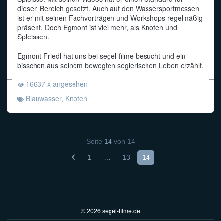
diesen Bereich gesetzt. Auch auf den Wassersportmessen
ist er mit seinen Fachvorträgen und Workshops regelmäßig
präsent. Doch Egmont ist viel mehr, als Knoten und
Spleissen.
Egmont Friedl hat uns bei segel-filme besucht und ein
bisschen aus seinem bewegten seglerischen Leben erzählt.
16637 x angesehen
Blauwasser
,
Knoten
Seite
14
von
14
1
…
13
14
© 2026 segel-filme.de