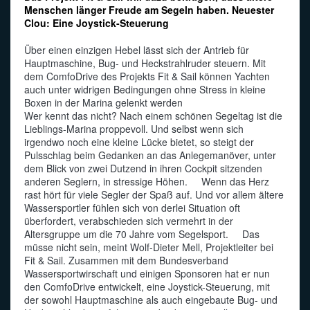
Menschen länger Freude am Segeln haben. Neuester
Clou: Eine Joystick-Steuerung
Über einen einzigen Hebel lässt sich der Antrieb für
Hauptmaschine, Bug- und Heckstrahlruder steuern. Mit
dem ComfoDrive des Projekts Fit & Sail können Yachten
auch unter widrigen Bedingungen ohne Stress in kleine
Boxen in der Marina gelenkt werden
Wer kennt das nicht? Nach einem schönen Segeltag ist die
Lieblings-Marina proppevoll. Und selbst wenn sich
irgendwo noch eine kleine Lücke bietet, so steigt der
Pulsschlag beim Gedanken an das Anlegemanöver, unter
dem Blick von zwei Dutzend in ihren Cockpit sitzenden
anderen Seglern, in stressige Höhen. Wenn das Herz
rast hört für viele Segler der Spaß auf. Und vor allem ältere
Wassersportler fühlen sich von derlei Situation oft
überfordert, verabschieden sich vermehrt in der
Altersgruppe um die 70 Jahre vom Segelsport. Das
müsse nicht sein, meint Wolf-Dieter Mell, Projektleiter bei
Fit & Sail. Zusammen mit dem Bundesverband
Wassersportwirschaft und einigen Sponsoren hat er nun
den ComfoDrive entwickelt, eine Joystick-Steuerung, mit
der sowohl Hauptmaschine als auch eingebaute Bug- und