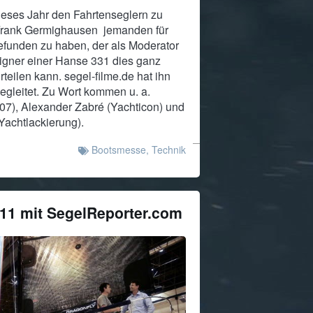
ieses Jahr den Fahrtenseglern zu
n Frank Germighausen jemanden für
unden zu haben, der als Moderator
gner einer Hanse 331 dies ganz
teilen kann. segel-filme.de hat ihn
gleitet. Zu Wort kommen u. a.
07), Alexander Zabré (Yachticon) und
Yachtlackierung).
Bootsmesse
,
Technik
011 mit SegelReporter.com