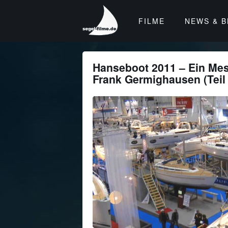
segel-
FILME
NEWS & 
filme
-
Filme,
News,
Hanseboot 2011 – Ein Me
Apps
Frank Germighausen (Teil 
und
Hafeninfos
für
Segler