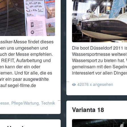
ssiker-Messe findet dieses
aben uns umgesehen und
Die boot Düsseldorf 2011 is
uch der Messe empfehlen.
Wassersportmesse weltweit 
m REFIT, Aufarbeitung und
Wassersport zu bieten hat
en kann der ein oder
gemeinsam mit den Segelre
rnen. Und für alle, die es
interessiert vor allen Ding
wir ein paar ausgewählte
42076 x angesehen
 auf segel-filme.de
messe
,
Pflege/Wartung
,
Technik
Varianta 18