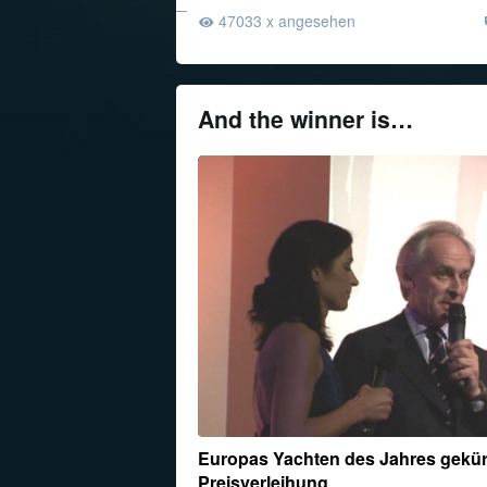
47033 x angesehen
And the winner is…
Europas Yachten des Jahres gekür
Preisverleihung