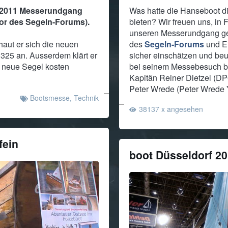
t 2011 Messerundgang
Was hatte die Hanseboot d
or des Segeln-Forums).
bieten? Wir freuen uns, i
unseren Messerundgang gef
aut er sich die neuen
des
Segeln-Forums
und Ei
325 an. Ausserdem klärt er
sicher einschätzen und beur
 neue Segel kosten
bei seinem Messebesuch be
Kapitän Reiner Dietzel (DP
Peter Wrede (Peter Wrede 
Bootsmesse
,
Technik
38137 x angesehen
fein
boot Düsseldorf 2