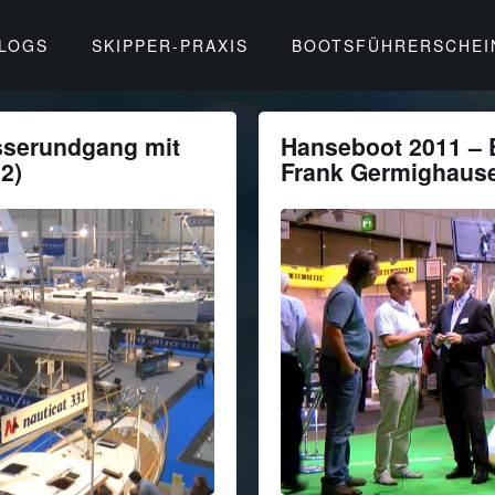
BLOGS
SKIPPER-PRAXIS
BOOTSFÜHRERSCHEI
sserundgang mit
Hanseboot 2011 – 
2)
Frank Germighausen