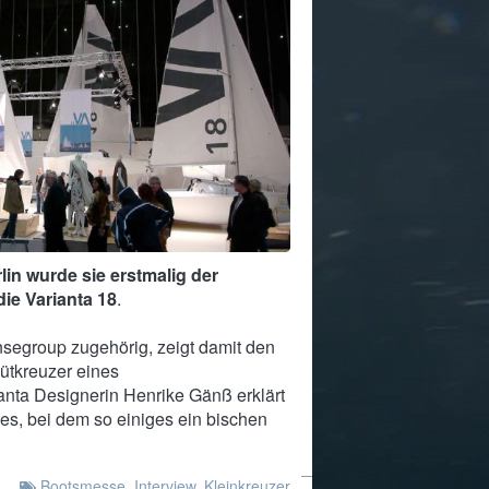
in wurde sie erstmalig der
die Varianta 18
.
nsegroup zugehörig, zeigt damit den
ütkreuzer eines
ianta Designerin Henrike Gänß erklärt
es, bei dem so einiges ein bischen
Bootsmesse
,
Interview
,
Kleinkreuzer