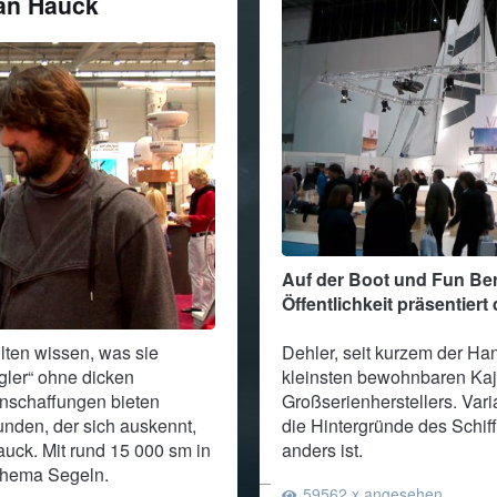
ian Hauck
Auf der Boot und Fun Berl
Öffentlichkeit präsentiert 
lten wissen, was sie
Dehler, seit kurzem der Ha
gler“ ohne dicken
kleinsten bewohnbaren Kaj
anschaffungen bieten
Großserienherstellers. Var
nden, der sich auskennt,
die Hintergründe des Schiff
uck. Mit rund 15 000 sm in
anders ist.
 Thema Segeln.
59562 x angesehen