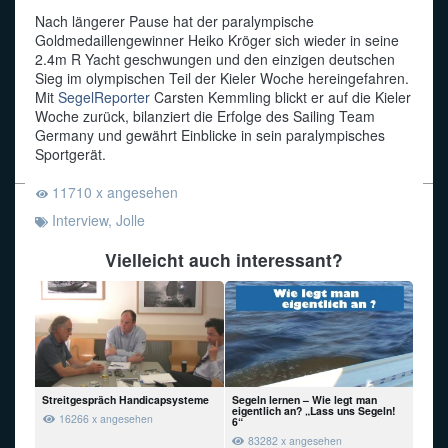
Nach längerer Pause hat der paralympische
Funkalphabet
Goldmedaillengewinner Heiko Kröger sich wieder in seine
2.4m R Yacht geschwungen und den einzigen deutschen
Sieg im olympischen Teil der Kieler Woche hereingefahren.
Mit
SegelReporter
Carsten Kemmling blickt er auf die Kieler
Woche zurück, bilanziert die Erfolge des Sailing Team
Germany und gewährt Einblicke in sein paralympisches
Sportgerät.
11710 x angesehen
Interview
,
Jolle
Vielleicht auch interessant?
Streitgespräch Handicapsysteme
Segeln lernen – Wie legt man
eigentlich an? „Lass uns Segeln!
16266 x angesehen
6“
83282 x angesehen