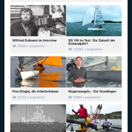
Wilfried Erdmann im Interview
RS 100 im Test: Die Zukunft der
Einhandjolle?
33922 x angesehen
102361 x angesehen
Finn-Dinghy, die Arbeiterklasse
Regattasegeln – Die Grundlagen
33783 x angesehen
53994 x angesehen