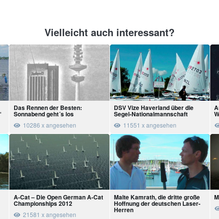
Vielleicht auch interessant?
Das Rennen der Besten:
DSV Vize Haverland über die
A
“
Sonnabend geht´s los
Segel-Nationalmannschaft
W
10286 x angesehen
11551 x angesehen
A-Cat – Die Open German A-Cat
Malte Kamrath, die dritte große
M
Championships 2012
Hoffnung der deutschen Laser-
Herren
21581 x angesehen