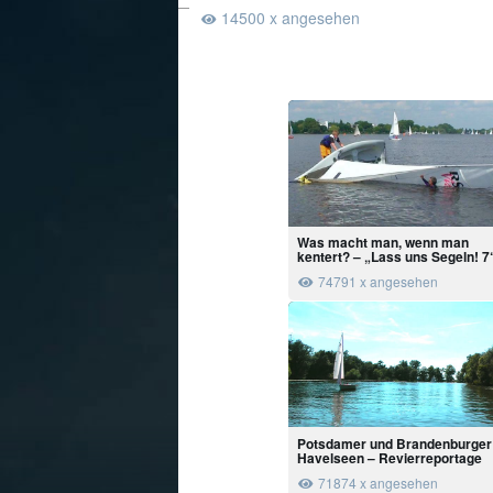
14500 x angesehen
Was macht man, wenn man
kentert? – „Lass uns Segeln! 7
74791 x angesehen
Potsdamer und Brandenburger
Havelseen – Revierreportage
71874 x angesehen