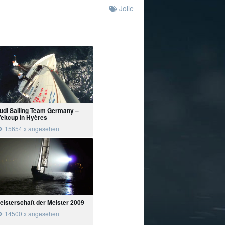
Jolle
udi Sailing Team Germany –
eltcup in Hyères
15654 x angesehen
eisterschaft der Meister 2009
14500 x angesehen