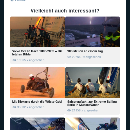
Vielleicht auch interessant?
Volvo Ocean Race 2008/2009 – Die
908 Meilen an einem Tag
letzten Bilder
227540 x angesehen
19955 x angesehen
Mit Blokarts durch die Wüste Gobi
Saisonauftakt zur Extreme Sailing
Serie in Muscat/Oman
33632 x angesehen
21158 x angesehen