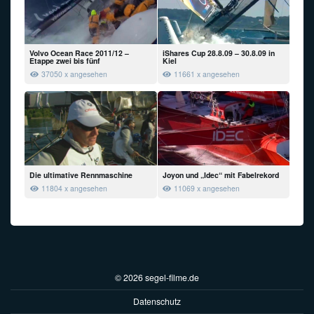
Volvo Ocean Race 2011/12 –
iShares Cup 28.8.09 – 30.8.09 in
Etappe zwei bis fünf
Kiel
37050 x angesehen
11661 x angesehen
Die ultimative Rennmaschine
Joyon und „Idec“ mit Fabelrekord
11804 x angesehen
11069 x angesehen
© 2026 segel-filme.de
Datenschutz