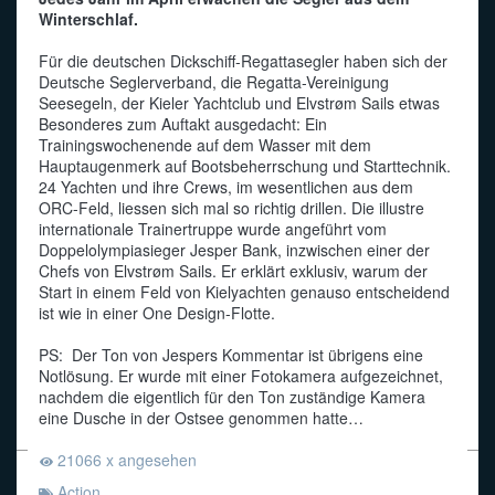
Winterschlaf.
Funkalphabet
Für die deutschen Dickschiff-Regattasegler haben sich der
Deutsche Seglerverband, die Regatta-Vereinigung
Seesegeln, der Kieler Yachtclub und Elvstrøm Sails etwas
Besonderes zum Auftakt ausgedacht: Ein
Trainingswochenende auf dem Wasser mit dem
Hauptaugenmerk auf Bootsbeherrschung und Starttechnik.
24 Yachten und ihre Crews, im wesentlichen aus dem
ORC-Feld, liessen sich mal so richtig drillen. Die illustre
internationale Trainertruppe wurde angeführt vom
Doppelolympiasieger Jesper Bank, inzwischen einer der
Chefs von Elvstrøm Sails. Er erklärt exklusiv, warum der
Start in einem Feld von Kielyachten genauso entscheidend
ist wie in einer One Design-Flotte.
PS: Der Ton von Jespers Kommentar ist übrigens eine
Notlösung. Er wurde mit einer Fotokamera aufgezeichnet,
nachdem die eigentlich für den Ton zuständige Kamera
eine Dusche in der Ostsee genommen hatte…
21066 x angesehen
Action