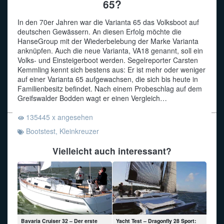
65?
Funkalphabet
In den 70er Jahren war die Varianta 65 das Volksboot auf
deutschen Gewässern. An diesen Erfolg möchte die
HanseGroup mit der Wiederbelebung der Marke Varianta
anknüpfen. Auch die neue Varianta, VA18 genannt, soll ein
Volks- und Einsteigerboot werden. Segelreporter Carsten
Kemmling kennt sich bestens aus: Er ist mehr oder weniger
auf einer Varianta 65 aufgewachsen, die sich bis heute in
Familienbesitz befindet. Nach einem Probeschlag auf dem
Greifswalder Bodden wagt er einen Vergleich…
135445 x angesehen
Bootstest
,
Kleinkreuzer
Vielleicht auch interessant?
Bavaria Cruiser 32 – Der erste
Yacht Test – Dragonfly 28 Sport: