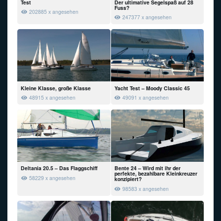
Test
Der ultimative Segelspaß auf 28
Fuss?
202885 x angesehen
247377 x angesehen
Kleine Klasse, große Klasse
Yacht Test – Moody Classic 45
48915 x angesehen
49091 x angesehen
Deltania 20.5 – Das Flaggschiff
Bente 24 – Wird mit ihr der
perfekte, bezahlbare Kleinkreuzer
58229 x angesehen
konzipiert?
98583 x angesehen