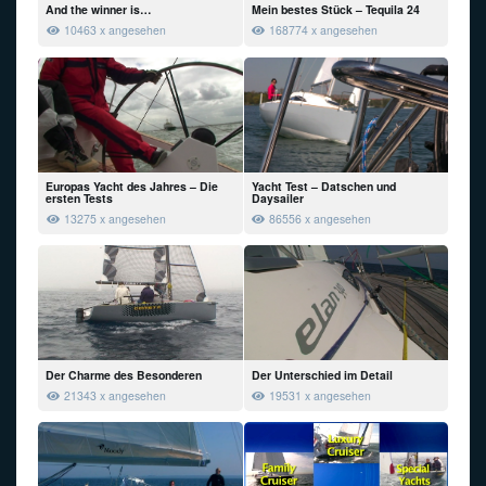
And the winner is…
Mein bestes Stück – Tequila 24
10463 x angesehen
168774 x angesehen
Europas Yacht des Jahres – Die
Yacht Test – Datschen und
ersten Tests
Daysailer
13275 x angesehen
86556 x angesehen
Der Charme des Besonderen
Der Unterschied im Detail
21343 x angesehen
19531 x angesehen