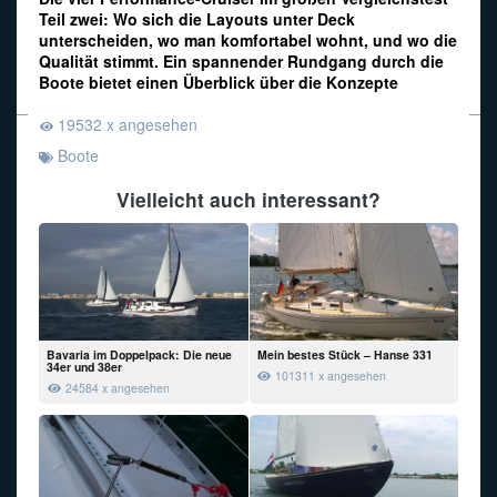
Teil zwei: Wo sich die Layouts unter Deck
unterscheiden, wo man komfortabel wohnt, und wo die
Funkalphabet
Qualität stimmt. Ein spannender Rundgang durch die
Boote bietet einen Überblick über die Konzepte
19532 x angesehen
Boote
Vielleicht auch interessant?
Bavaria im Doppelpack: Die neue
Mein bestes Stück – Hanse 331
34er und 38er
101311 x angesehen
24584 x angesehen