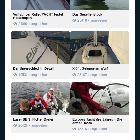
Voll auf der Rolle: YACHT testet
Das Gesellenstück
Rollanlagen
25616 x angesehen
24090 x angesehen
Der Unterschied im Detail
X-34: Gelungener Wurf
19532 x angesehen
28167 x angesehen
Laser SB 3: Flotter Dreier
Europas Yacht des Jahres – Die
ersten Tests
26429 x angesehen
13276 x angesehen