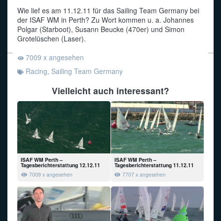
Wie lief es am 11.12.11 für das Sailing Team Germany bei
Funkalphabet
der ISAF WM in Perth? Zu Wort kommen u. a. Johannes
Polgar (Starboot), Susann Beucke (470er) und Simon
Grotelüschen (Laser).
7009 x angesehen
Racing
,
Sailing Team Germany
Vielleicht auch interessant?
ISAF WM Perth –
ISAF WM Perth –
Tagesberichterstattung 12.12.11
Tagesberichterstattung 11.12.11
7009 x angesehen
7707 x angesehen