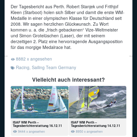
Der Tagesbericht aus Perth. Robert Stanjek und Frithjof
Funkalphabet
Kleen (Starboot) holen sich Silber und damit die erste WM-
Medaille in einer olympischen Klasse für Deutschland seit
2008. Wir sagen herzlichen Glückwunsch. Zu Wort
kommen u. a. die „frisch gebackenen“ Vize-Weltmeister
und Simon Grotelüschen (Laser), der mit seinem
derzeitigen 2. Platz eine hervorragende Ausgangsposition
für das morgige Medalrace hat.
8882 x angesehen
Racing
,
Sailing Team Germany
Vielleicht auch interessant?
ISAF WM Perth –
ISAF WM Perth –
Tagesberichterstattung 16.12.11
Tagesberichterstattung 14.12.11
9444 x angesehen
8950 x angesehen