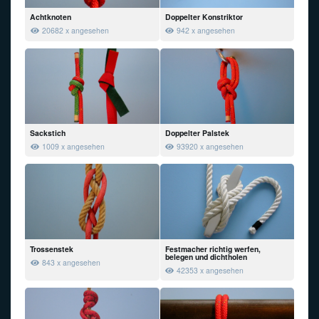
Achtknoten
Doppelter Konstriktor
20682 x angesehen
942 x angesehen
Sackstich
Doppelter Palstek
1009 x angesehen
93920 x angesehen
Trossenstek
Festmacher richtig werfen,
belegen und dichtholen
843 x angesehen
42353 x angesehen