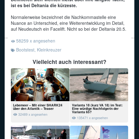
ist es bei Deltania die kürzeste.
Funkalphabet
Normalerweise bezeichnet die Nachkommastelle eine
Nuance an Unterschied, eine Weiterentwicklung im Detail,
auf Neudeutsch ein Facelift. Nicht so bei der Deltania 20.5.
58259 x angesehen
Bootstest
,
Kleinkreuzer
Vielleicht auch interessant?
Lebemeer – Mit einer SHARK24
Varianta 18 (kurz VA 18) im Test:
über den Atlantik – Teaser
Eine würdige Nachfolgerin der
Varianta 65?
32489 x angesehen
135471 x angesehen