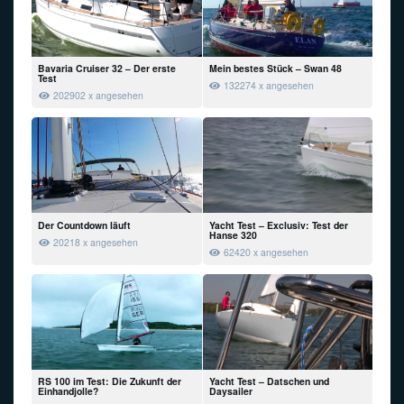
Bavaria Cruiser 32 – Der erste
Mein bestes Stück – Swan 48
Test
132274 x angesehen
202902 x angesehen
Der Countdown läuft
Yacht Test – Exclusiv: Test der
Hanse 320
20218 x angesehen
62420 x angesehen
RS 100 im Test: Die Zukunft der
Yacht Test – Datschen und
Einhandjolle?
Daysailer