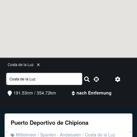
Funkalphabet
Costa de la Luz
191.53nm / 354.72km
Puerto Deportivo de Chipiona
Mittelmeer
/
Spanien - Andalusien
/
Costa de la Luz