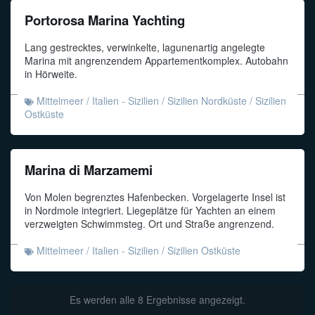
Portorosa Marina Yachting
Lang gestrecktes, verwinkelte, lagunenartig angelegte
Marina mit angrenzendem Appartementkomplex. Autobahn
in Hörweite.
Mittelmeer
/
Italien - Sizilien
/
Sizilien Nordküste
/
Sizilien
Ostküste
Marina di Marzamemi
Von Molen begrenztes Hafenbecken. Vorgelagerte Insel ist
in Nordmole integriert. Liegeplätze für Yachten an einem
verzweigten Schwimmsteg. Ort und Straße angrenzend.
Mittelmeer
/
Italien - Sizilien
/
Sizilien Ostküste
Es werden alle 8 Ergebnisse angezeigt.