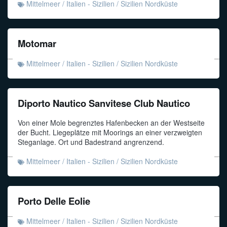
Mittelmeer
/
Italien - Sizilien
/
Sizilien Nordküste
Motomar
Mittelmeer
/
Italien - Sizilien
/
Sizilien Nordküste
Diporto Nautico Sanvitese Club Nautico
Von einer Mole begrenztes Hafenbecken an der Westseite
der Bucht. Liegeplätze mit Moorings an einer verzweigten
Steganlage. Ort und Badestrand angrenzend.
Mittelmeer
/
Italien - Sizilien
/
Sizilien Nordküste
Porto Delle Eolie
Mittelmeer
/
Italien - Sizilien
/
Sizilien Nordküste