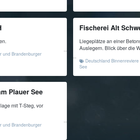
H
Fischerei Alt Schw
en.
Liegeplätze an einer Bet
Auslegern. Blick über die 
r und Brandenburger
Deutschland Binnenreviere
See
am Plauer See
age mit T-Steg, vor
r und Brandenburger