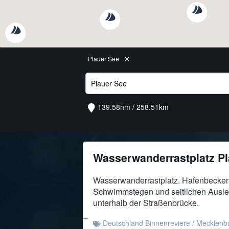
Plauer See
139.58nm / 258.51km
Wasserwanderrastplatz P
Wasserwanderrastplatz. Hafenbecken
Schwimmstegen und seitlichen Ausle
unterhalb der Straßenbrücke.
Deutschland Binnenreviere
/
Mecklenbu