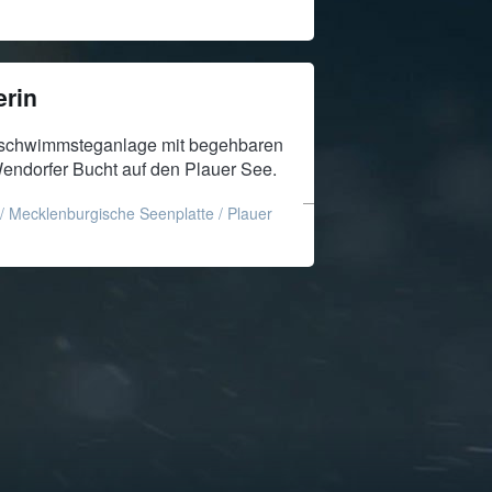
erin
onschwimmsteganlage mit begehbaren
Wendorfer Bucht auf den Plauer See.
/
Mecklenburgische Seenplatte
/
Plauer