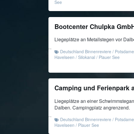
See
Bootcenter Chulpka Gmb
Liegeplätze an Metallstegen vor Dalb
Deutschland Binnenreviere
/
Potsdame
Havelseen
/
Silokanal
/
Plauer See
Camping und Ferienpark 
Liegeplätze an einer Schwimmsteganl
Dalben. Campingplatz angrenzend.
Deutschland Binnenreviere
/
Potsdame
Havelseen
/
Plauer See