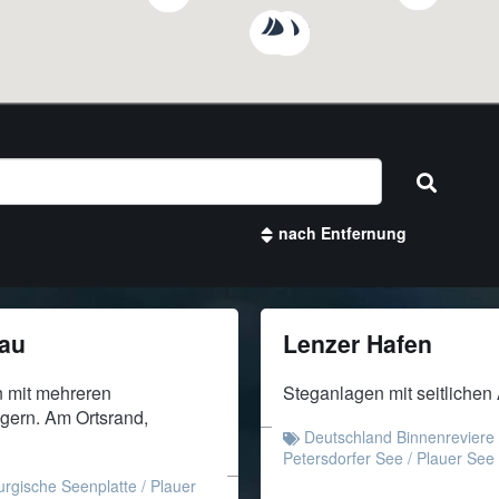
lau
Lenzer Hafen
 mit mehreren
Steganlagen mit seitlichen
gern. Am Ortsrand,
Deutschland Binnenreviere
Petersdorfer See
/
Plauer See
rgische Seenplatte
/
Plauer