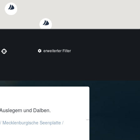
erweiterter Filter
 Auslegern und Dalben.
/
Mecklenburgische Seenplatte
/