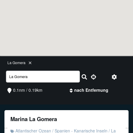
Funkalphabet
La Gomera
0.1nm / 0.19km
Marina La Gomera
Atlantischer Ozean
/
Spanien - Kanarische Inseln
/
La