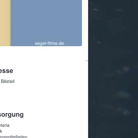
esse
 Båstad
sorgung
teria
sk
ensmittelladen