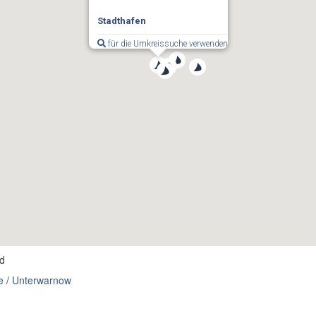
Stadthafen
für die Umkreissuche verwenden
d
e
/
Unterwarnow