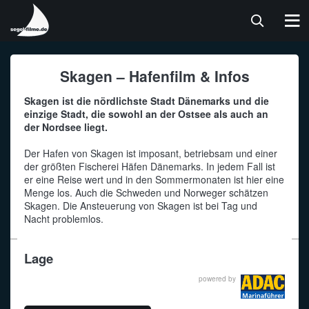
segel-
filme
-
Filme,
Alle Filme
Alle News & Blogs
Atanga
Float
Skipper-Praxis WebApp
SBF-Videokurs WebApp
Alle Häfen
MEINS
News,
Skagen – Hafenfilm & Infos
Apps
Feature
Blogs
Luvgier
segel-filme.de
Skipper-Praxis Infos
SBF See / Binnen Infos
Nordsee
Anmelden
und
Skagen ist die nördlichste Stadt Dänemarks und die
Hafeninfos
einzige Stadt, die sowohl an der Ostsee als auch an
für
Törnfilme
Mare Più
News
SegelReporter
Funkzeugnis SRC / UBI Infos
Ostsee
der Nordsee liegt.
Segler
Der Hafen von Skagen ist imposant, betriebsam und einer
Boote
Sonnensegler
Skipper.ADAC
Lern- und Prüfungsmaterial Infos
der größten Fischerei Häfen Dänemarks. In jedem Fall ist
er eine Reise wert und in den Sommermonaten ist hier eine
Menge los. Auch die Schweden und Norweger schätzen
Praxis
Windpilot
Yacht online
Betriebsverfahren SRC
Skagen. Die Ansteuerung von Skagen ist bei Tag und
Nacht problemlos.
Segeln Lernen
Betriebsverfahren UBI
Lage
Meist gesehene Filme
Übungsaufgaben SRC
powered by
Übungsaufgaben UBI