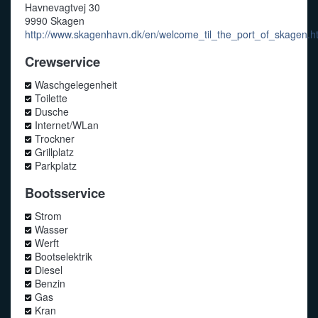
Havnevagtvej 30
9990 Skagen
http://www.skagenhavn.dk/en/welcome_til_the_port_of_skagen.h
Crewservice
Waschgelegenheit
Toilette
Dusche
Internet/WLan
Trockner
Grillplatz
Parkplatz
Bootsservice
Strom
Wasser
Werft
Bootselektrik
Diesel
Benzin
Gas
Kran