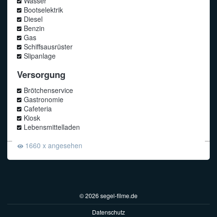
Wasser
Bootselektrik
Diesel
Benzin
Gas
Schiffsausrüster
Slipanlage
Versorgung
Brötchenservice
Gastronomie
Cafeteria
Kiosk
Lebensmittelladen
1660 x angesehen
© 2026 segel-filme.de
Datenschutz