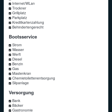
Internet/WLan
Trockner
Grillplatz
Parkplatz
Kreditkartenzahlung
Behindertengerecht
Bootsservice
Strom
Wasser
Werft
Diesel
Benzin
Gas
Mastenkran
Chemietoilettenentsorgung
Slipanlage
Versorgung
Bank
Bäcker
Gastronomie