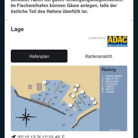
Im Fischereihafen können Gäste anlegen, falls der
östliche Teil des Hafens überfüllt ist.
Funkalphabet
Lage
powered by
Hafenplan
Kartenansicht
55°15,13' N 12°22,49' E