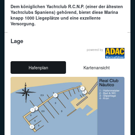
Dem königlichen Yachtclub R.C.N.P. (einer der ältesten
Funkalphabet
Yachtclubs Spaniens) gehörend, bietet diese Marina
knapp 1000 Liegeplätze und eine exzellente
Versorgung.
Lage
powered by
Hafenplan
Kartenansicht