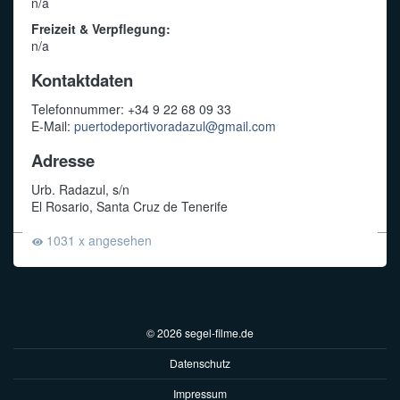
n/a
Freizeit & Verpflegung:
n/a
Kontaktdaten
Telefonnummer: +34 9 22 68 09 33
E-Mail:
puertodeportivoradazul@gmail.com
Adresse
Urb. Radazul, s/n
El Rosario, Santa Cruz de Tenerife
1031 x angesehen
© 2026 segel-filme.de
Datenschutz
Impressum