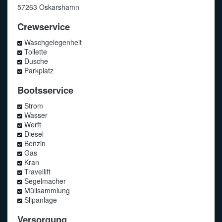
57263 Oskarshamn
Crewservice
Waschgelegenheit
Toilette
Dusche
Parkplatz
Bootsservice
Strom
Wasser
Werft
Diesel
Benzin
Gas
Kran
Travellift
Segelmacher
Müllsammlung
Slipanlage
Versorgung