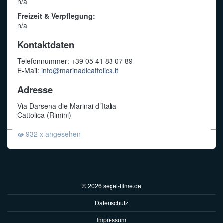
n/a
Freizeit & Verpflegung:
n/a
Kontaktdaten
Telefonnummer: +39 05 41 83 07 89
E-Mail:
info@marinadicattolica.it
Adresse
Via Darsena die Marinai d´Italia
Cattolica (Rimini)
932 x angesehen
© 2026 segel-filme.de
Datenschutz
Impressum