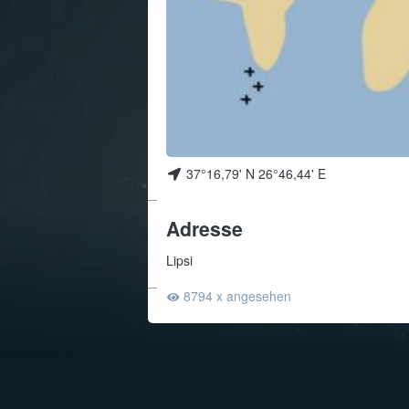
37°16,79' N 26°46,44' E
Adresse
Lipsi
8794 x angesehen