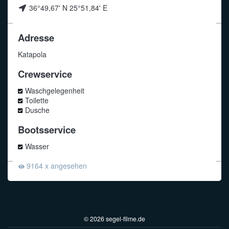
36°49,67' N 25°51,84' E
Adresse
Katapola
Crewservice
Waschgelegenheit
Toilette
Dusche
Bootsservice
Wasser
9164 x angesehen
© 2026 segel-filme.de