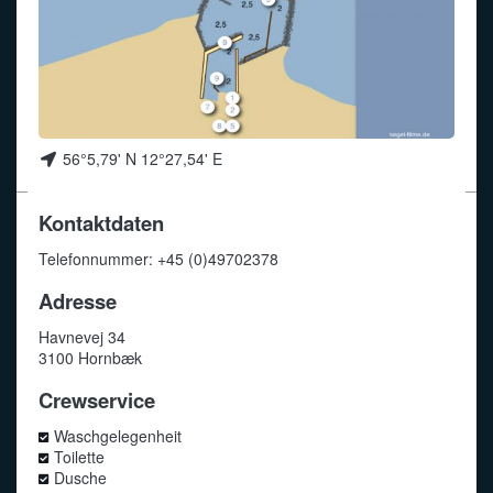
Funkalphabet
56°5,79' N 12°27,54' E
Kontaktdaten
Telefonnummer: +45 (0)49702378
Adresse
Havnevej 34
3100 Hornbæk
Crewservice
Waschgelegenheit
Toilette
Dusche