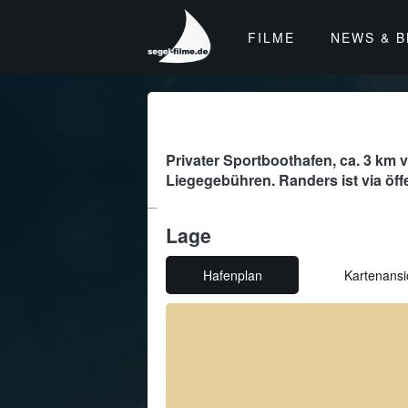
segel-
FILME
NEWS & 
filme
-
Filme,
News,
Apps
und
Hafeninfos
Privater Sportboothafen, ca. 3 km v
für
Liegegebühren. Randers ist via öffe
Segler
Lage
Hafenplan
Kartenansi