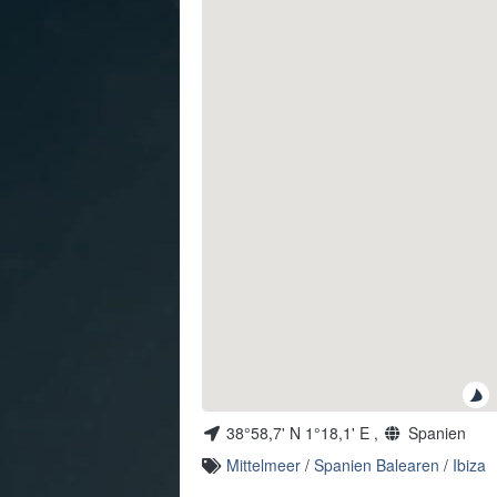
38°58,7' N 1°18,1' E ,
Spanien
Mittelmeer
/
Spanien Balearen
/
Ibiza