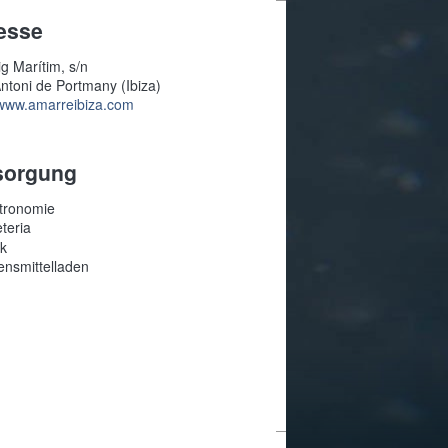
esse
g Marítim, s/n
ntoni de Portmany (Ibiza)
/www.amarreibiza.com
sorgung
tronomie
teria
sk
ensmittelladen