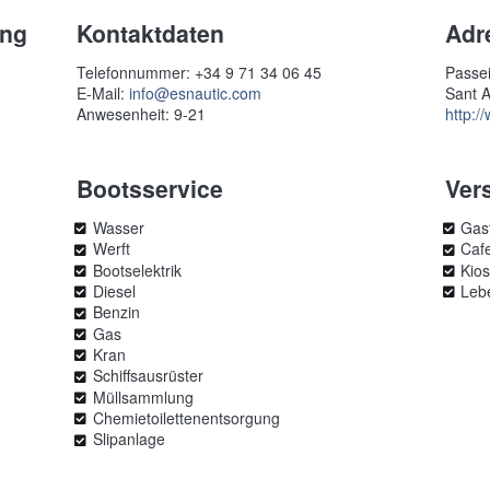
ung
Kontaktdaten
Adr
Telefonnummer: +34 9 71 34 06 45
Passei
E-Mail:
info@esnautic.com
Sant A
Anwesenheit: 9-21
http:/
Bootsservice
Ver
Wasser
Gas
Werft
Cafe
Bootselektrik
Kio
Diesel
Leb
Benzin
Gas
Kran
Schiffsausrüster
Müllsammlung
Chemietoilettenentsorgung
Slipanlage