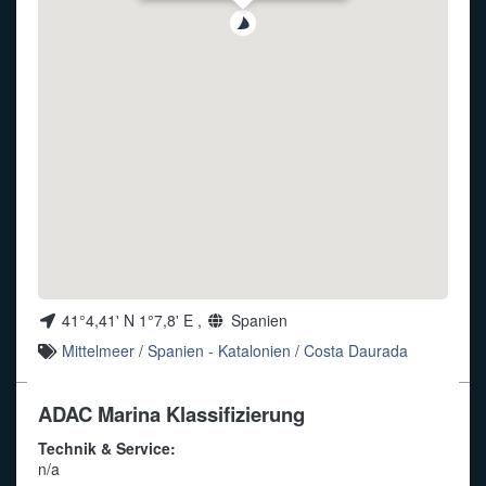
Funkalphabet
41°4,41' N 1°7,8' E ,
Spanien
Mittelmeer
/
Spanien - Katalonien
/
Costa Daurada
ADAC Marina Klassifizierung
Technik & Service:
n/a