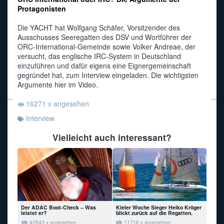
Protagonisten
Funkalphabet
Die YACHT hat Wolfgang Schäfer, Vorsitzender des
Ausschusses Seeregatten des DSV und Wortführer der
ORC-International-Gemeinde sowie Volker Andreae, der
versucht, das englische IRC-System in Deutschland
einzuführen und dafür eigens eine Eignergemeinschaft
gegründet hat, zum Interview eingeladen. Die wichtigsten
Argumente hier im Video.
16271 x angesehen
Interview
Vielleicht auch interessant?
Der ADAC Boot-Check – Was
Kieler Woche Sieger Heiko Kröger
leistet er?
blickt zurück auf die Regatten.
42843 x angesehen
11716 x angesehen