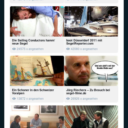
Die Sailing Conductors hamm‘
boot Düsseldorf 2011 mit
neue Segel
SegelReporter.com
24575 x angesehen
42080 x angesehen
Ein Schoner in den Schweizer
Jörg Riechers – Zu Besuch bei
Voralpen
segel-filme.de
13872 x angesehen
26926 x angesehen