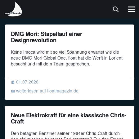
segel-
filme
-
Filme,
Alle Filme
Alle News & Blogs
Atanga
Float
Skipper-Praxis WebApp
SBF-Videokurs WebApp
Alle Häfen
MEINS
News,
DMG Mori: Stapellauf einer
Apps
Designrevolution
Feature
Blogs
Luvgier
segel-filme.de
Skipper-Praxis Infos
SBF See / Binnen Infos
Nordsee
Anmelden
und
Hafeninfos
für
Keine Imoca wird mit so viel Spannung erwartet wie die
Törnfilme
Mare Più
News
SegelReporter
Funkzeugnis SRC / UBI Infos
Ostsee
Segler
neue DMG Mori Global One. float hat die Werft in Lorient
besucht und mit dem Team gesprochen.
Boote
Sonnensegler
Skipper.ADAC
Lern- und Prüfungsmaterial Infos
01.07.2026
Praxis
Windpilot
Yacht online
Betriebsverfahren SRC
weiterlesen auf floatmagazin.de
Segeln Lernen
Betriebsverfahren UBI
Neue Elektrokraft für eine klassische Chris-
Meist gesehene Filme
Übungsaufgaben SRC
Craft
Den betagten Benziner seiner 1964er Chris-Craft durch
Übungsaufgaben UBI
den elektrischen Aquamot-Pod ersetzen? Für den Eigner