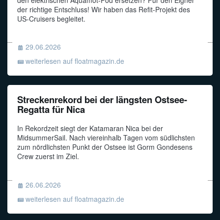
der richtige Entschluss! Wir haben das Refit-Projekt des
Funkalphabet
US-Cruisers begleitet.
29.06.2026
weiterlesen auf floatmagazin.de
Streckenrekord bei der längsten Ostsee-
Regatta für Nica
In Rekordzeit siegt der Katamaran Nica bei der
MidsummerSail. Nach viereinhalb Tagen vom südlichsten
zum nördlichsten Punkt der Ostsee ist Gorm Gondesens
Crew zuerst im Ziel.
26.06.2026
weiterlesen auf floatmagazin.de